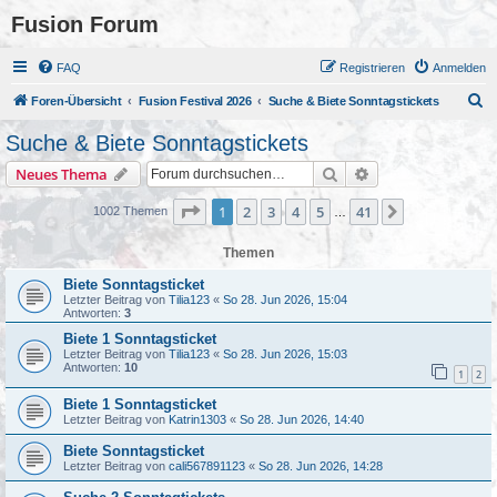
Fusion Forum
FAQ
Registrieren
Anmelden
S
Foren-Übersicht
Fusion Festival 2026
Suche & Biete Sonntagstickets
u
Suche & Biete Sonntagstickets
c
Suche
Erweiterte Suche
Neues Thema
h
e
Seite
1
von
41
1
2
3
4
5
41
Nächste
1002 Themen
…
Themen
Biete Sonntagsticket
Letzter Beitrag von
Tilia123
«
So 28. Jun 2026, 15:04
Antworten:
3
Biete 1 Sonntagsticket
Letzter Beitrag von
Tilia123
«
So 28. Jun 2026, 15:03
Antworten:
10
1
2
Biete 1 Sonntagsticket
Letzter Beitrag von
Katrin1303
«
So 28. Jun 2026, 14:40
Biete Sonntagsticket
Letzter Beitrag von
cali567891123
«
So 28. Jun 2026, 14:28