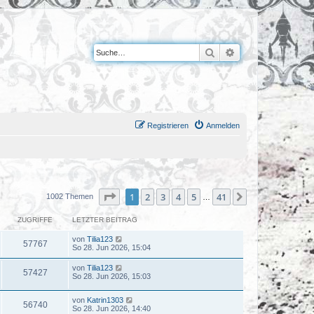
Suche
Erweiterte Suche
Registrieren
Anmelden
Seite
1
von
41
1
2
3
4
5
41
Nächste
1002 Themen
…
ZUGRIFFE
LETZTER BEITRAG
von
Tilia123
57767
So 28. Jun 2026, 15:04
von
Tilia123
57427
So 28. Jun 2026, 15:03
von
Katrin1303
56740
So 28. Jun 2026, 14:40