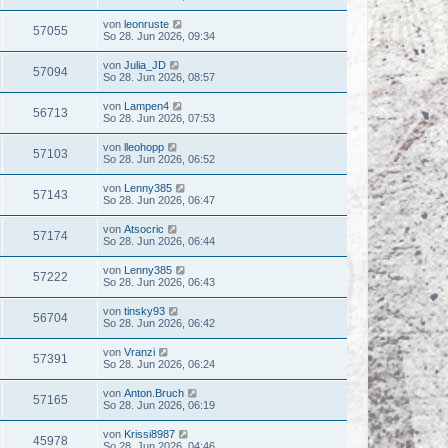
von
leonruste
57055
So 28. Jun 2026, 09:34
von
Julia_JD
57094
So 28. Jun 2026, 08:57
von
Lampen4
56713
So 28. Jun 2026, 07:53
von
lleohopp
57103
So 28. Jun 2026, 06:52
von
Lenny385
57143
So 28. Jun 2026, 06:47
von
Atsocric
57174
So 28. Jun 2026, 06:44
von
Lenny385
57222
So 28. Jun 2026, 06:43
von
tinsky93
56704
So 28. Jun 2026, 06:42
von
Vranzi
57391
So 28. Jun 2026, 06:24
von
Anton.Bruch
57165
So 28. Jun 2026, 06:19
von
Krissi8987
45978
So 28. Jun 2026, 04:46