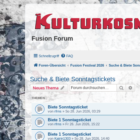
Fusion Forum
Schnellzugriff
FAQ
Foren-Übersicht
Fusion Festival 2026
Suche & Biete Son
Suche & Biete Sonntagstickets
Suche
Erw
Neues Thema
THEMEN
Biete Sonntagsticket
von
rfrns
»
So 28. Jun 2026, 03:29
Biete 1 Sonntagsticket
von
rfrns
»
Fr 26. Jun 2026, 15:22
Biete 1 Sonntagsticket
von
Katrin1303
»
So 28. Jun 2026, 14:40