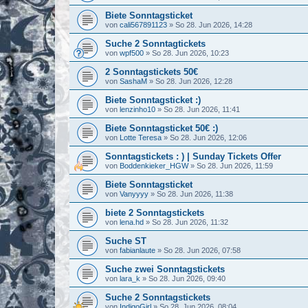
Biete Sonntagsticket
von
cali567891123
»
So 28. Jun 2026, 14:28
Suche 2 Sonntagtickets
von
wpf500
»
So 28. Jun 2026, 10:23
2 Sonntagstickets 50€
von
SashaM
»
So 28. Jun 2026, 12:28
Biete Sonntagsticket :)
von
lenzinho10
»
So 28. Jun 2026, 11:41
Biete Sonntagsticket 50€ :)
von
Lotte Teresa
»
So 28. Jun 2026, 12:06
Sonntagstickets : ) | Sunday Tickets Offer
von
Boddenkieker_HGW
»
So 28. Jun 2026, 11:59
Biete Sonntagsticket
von
Vanyyyy
»
So 28. Jun 2026, 11:38
biete 2 Sonntagstickets
von
lena.hd
»
So 28. Jun 2026, 11:32
Suche ST
von
fabianlaute
»
So 28. Jun 2026, 07:58
Suche zwei Sonntagstickets
von
lara_k
»
So 28. Jun 2026, 09:40
Suche 2 Sonntagstickets
von
IndigoGirl
»
So 28. Jun 2026, 08:04