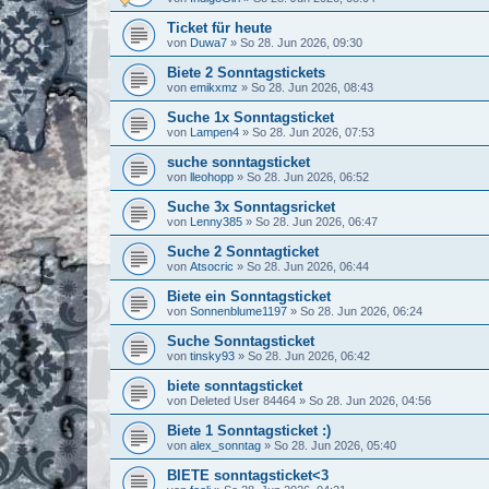
Ticket für heute
von
Duwa7
»
So 28. Jun 2026, 09:30
Biete 2 Sonntagstickets
von
emikxmz
»
So 28. Jun 2026, 08:43
Suche 1x Sonntagsticket
von
Lampen4
»
So 28. Jun 2026, 07:53
suche sonntagsticket
von
lleohopp
»
So 28. Jun 2026, 06:52
Suche 3x Sonntagsricket
von
Lenny385
»
So 28. Jun 2026, 06:47
Suche 2 Sonntagticket
von
Atsocric
»
So 28. Jun 2026, 06:44
Biete ein Sonntagsticket
von
Sonnenblume1197
»
So 28. Jun 2026, 06:24
Suche Sonntagsticket
von
tinsky93
»
So 28. Jun 2026, 06:42
biete sonntagsticket
von
Deleted User 84464
»
So 28. Jun 2026, 04:56
Biete 1 Sonntagsticket :)
von
alex_sonntag
»
So 28. Jun 2026, 05:40
BIETE sonntagsticket<3