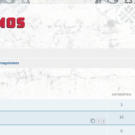
ntagstickets
eiterte Suche
ANTWORTEN
3
10
1
2
0