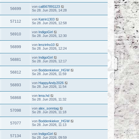
von
cali567891123
56699
So 28. Jun 2026, 14:28
von
Katrin1303
57112
So 28. Jun 2026, 12:58
von
IndigoGirl
56910
So 28. Jun 2026, 12:30
von
lenzinho10
56899
So 28. Jun 2026, 12:24
von
IndigoGirl
56881
So 28. Jun 2026, 12:17
von
Boddenkieker_HGW
56812
So 28. Jun 2026, 11:59
von
HappyAndy2026
56893
So 28. Jun 2026, 11:54
von
lena.hd
56868
So 28. Jun 2026, 11:32
von
alex_sonntag
57098
So 28. Jun 2026, 11:18
von
Boddenkieker_HGW
57077
So 28. Jun 2026, 11:13
von
IndigoGirl
57134
So 28. Jun 2026, 09:59