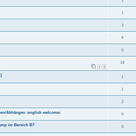
1
1
3
8
0
18
1
2
)
1
1
2
mpen/Abhängen :english welcome:
0
Camp im Bereich B?
0