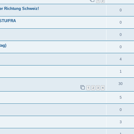
1
2
er Richtung Schweiz!
0
h STU/FRA
0
0
tag)
0
4
1
30
1
2
3
4
5
0
3