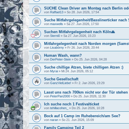
SUCHE Clean Driver am Montag nach Berlin od
von
Raffael13
»
So 28. Jun 2026, 17:54
Suche Mitfahrgelegenheit/Basslinerticker nac
von
maxwells
»
Sa 27. Jun 2026, 17:50
Suchen Mitfahrgelegenheit nach Köln🙏
von
Sterni0
»
Sa 27. Jun 2026, 15:23
Mitfahrgelegenheit nach Norden morgen (Sams
von
Lisabörny
»
Fr 26. Jun 2026, 20:44
Human Wash, wann?
von
DerPeter-Stein
»
Do 25. Jun 2026, 04:28
Suche chillige Atzen, biete chilligen Atzen :)
von
Myrai
»
Mi 24. Jun 2026, 05:12
Suche Gesellschaft
von
GanzVielLiebe!
»
Fr 2. Jan 2026, 23:29
Lasst uns nach 700km nicht vor der Tür stehen
von
PeterPan2000
»
Do 25. Jun 2026, 11:30
Ich suche noch 1 Festivalticket
von
tehillacohen_
»
Do 25. Jun 2026, 10:28
Bock auf 1 Camp im Ruhebereich/am See?
von
naran
»
So 21. Jun 2026, 15:09
Family Camping Teil 2