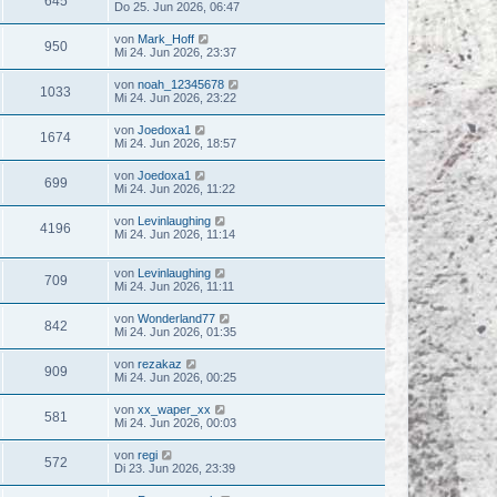
645
Do 25. Jun 2026, 06:47
von
Mark_Hoff
950
Mi 24. Jun 2026, 23:37
von
noah_12345678
1033
Mi 24. Jun 2026, 23:22
von
Joedoxa1
1674
Mi 24. Jun 2026, 18:57
von
Joedoxa1
699
Mi 24. Jun 2026, 11:22
von
Levinlaughing
4196
Mi 24. Jun 2026, 11:14
von
Levinlaughing
709
Mi 24. Jun 2026, 11:11
von
Wonderland77
842
Mi 24. Jun 2026, 01:35
von
rezakaz
909
Mi 24. Jun 2026, 00:25
von
xx_waper_xx
581
Mi 24. Jun 2026, 00:03
von
regi
572
Di 23. Jun 2026, 23:39