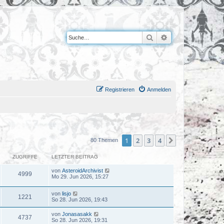
Suche
Erweiterte Suche
Registrieren
Anmelden
1
2
3
4
Nächste
80 Themen
ZUGRIFFE
LETZTER BEITRAG
von
AsteroidArchivist
4999
Mo 29. Jun 2026, 15:27
von
lisjo
1221
So 28. Jun 2026, 19:43
von
Jonasasakk
4737
So 28. Jun 2026, 19:31