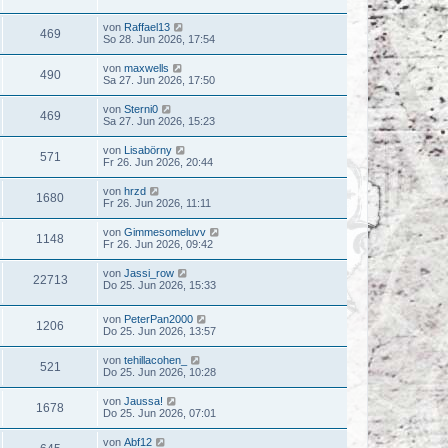
von
Raffael13
469
So 28. Jun 2026, 17:54
von
maxwells
490
Sa 27. Jun 2026, 17:50
von
Sterni0
469
Sa 27. Jun 2026, 15:23
von
Lisabörny
571
Fr 26. Jun 2026, 20:44
von
hrzd
1680
Fr 26. Jun 2026, 11:11
von
Gimmesomeluvv
1148
Fr 26. Jun 2026, 09:42
von
Jassi_row
22713
Do 25. Jun 2026, 15:33
von
PeterPan2000
1206
Do 25. Jun 2026, 13:57
von
tehillacohen_
521
Do 25. Jun 2026, 10:28
von
Jaussa!
1678
Do 25. Jun 2026, 07:01
von
Abf12