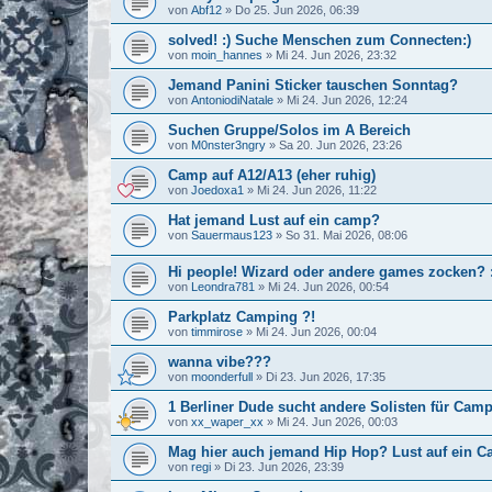
von
Abf12
»
Do 25. Jun 2026, 06:39
solved! :) Suche Menschen zum Connecten:)
von
moin_hannes
»
Mi 24. Jun 2026, 23:32
Jemand Panini Sticker tauschen Sonntag?
von
AntoniodiNatale
»
Mi 24. Jun 2026, 12:24
Suchen Gruppe/Solos im A Bereich
von
M0nster3ngry
»
Sa 20. Jun 2026, 23:26
Camp auf A12/A13 (eher ruhig)
von
Joedoxa1
»
Mi 24. Jun 2026, 11:22
Hat jemand Lust auf ein camp?
von
Sauermaus123
»
So 31. Mai 2026, 08:06
Hi people! Wizard oder andere games zocken? :
von
Leondra781
»
Mi 24. Jun 2026, 00:54
Parkplatz Camping ?!
von
timmirose
»
Mi 24. Jun 2026, 00:04
wanna vibe???
von
moonderfull
»
Di 23. Jun 2026, 17:35
1 Berliner Dude sucht andere Solisten für Ca
von
xx_waper_xx
»
Mi 24. Jun 2026, 00:03
Mag hier auch jemand Hip Hop? Lust auf ein 
von
regi
»
Di 23. Jun 2026, 23:39