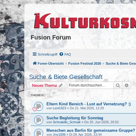
Fusion Forum
Schnellzugriff
FAQ
Foren-Übersicht
Fusion Festival 2026
Suche & Biete Gese
Suche & Biete Gesellschaft
Suche
Erw
Neues Thema
THEMEN
Eltern Kind Bereich - Lust auf Vernetzung? :)
von
Leni1923
»
Do 21. Mai 2026, 12:29
Suche Begleitung für Sonntag
von
Schnalolin_Schnak
»
Do 25. Jun 2026, 20:52
Menschen aus Berlin für gemeinsame Gruppe?
von
Jny1006
»
Di 28. Apr 2026, 23:34