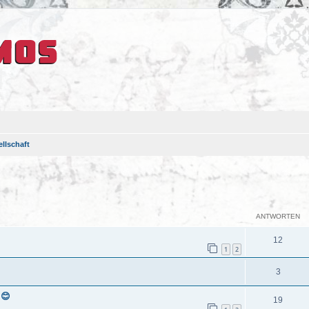
llschaft
eiterte Suche
ANTWORTEN
12
1
2
3
 😊
19