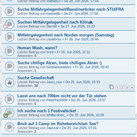
Letzter Beitrag von
Raffael13
«
So 28. Jun 2026, 17:54
Suche Mitfahrgelegenheit/Basslinerticker nach STU/FRA
Letzter Beitrag von
maxwells
«
Sa 27. Jun 2026, 17:50
Suchen Mitfahrgelegenheit nach Köln🙏
Letzter Beitrag von
Sterni0
«
Sa 27. Jun 2026, 15:23
Mitfahrgelegenheit nach Norden morgen (Samstag)
Letzter Beitrag von
Lisabörny
«
Fr 26. Jun 2026, 20:44
Human Wash, wann?
Letzter Beitrag von
hrzd
«
Fr 26. Jun 2026, 11:11
Antworten:
4
Suche chillige Atzen, biete chilligen Atzen :)
Letzter Beitrag von
Gimmesomeluvv
«
Fr 26. Jun 2026, 09:42
Antworten:
1
Suche Gesellschaft
Letzter Beitrag von
Jassi_row
«
Do 25. Jun 2026, 15:33
Antworten:
30
1
2
3
4
Lasst uns nach 700km nicht vor der Tür stehen
Letzter Beitrag von
PeterPan2000
«
Do 25. Jun 2026, 13:57
Antworten:
5
Ich suche noch 1 Festivalticket
Letzter Beitrag von
tehillacohen_
«
Do 25. Jun 2026, 10:28
Bock auf 1 Camp im Ruhebereich/am See?
Letzter Beitrag von
Jaussa!
«
Do 25. Jun 2026, 07:01
Antworten:
3