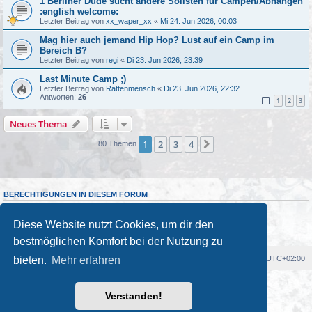
1 Berliner Dude sucht andere Solisten für Campen/Abhängen
:english welcome:
Letzter Beitrag von
xx_waper_xx
«
Mi 24. Jun 2026, 00:03
Mag hier auch jemand Hip Hop? Lust auf ein Camp im
Bereich B?
Letzter Beitrag von
regi
«
Di 23. Jun 2026, 23:39
Last Minute Camp ;)
Letzter Beitrag von
Rattenmensch
«
Di 23. Jun 2026, 22:32
Antworten:
26
1
2
3
Neues Thema
1
2
3
4
Nächste
80 Themen
BERECHTIGUNGEN IN DIESEM FORUM
Du darfst
keine
neuen Themen in diesem Forum erstellen.
Du darfst
keine
Antworten zu Themen in diesem Forum erstellen.
Diese Website nutzt Cookies, um dir den
Du darfst deine Beiträge in diesem Forum
nicht
ändern.
Du darfst deine Beiträge in diesem Forum
nicht
löschen.
bestmöglichen Komfort bei der Nutzung zu
Foren-Übersicht
Alle Cookies löschen
Alle Zeiten sind
UTC+02:00
bieten.
Mehr erfahren
Powered by
phpBB
® Forum Software © phpBB Limited
Verstanden!
Deutsche Übersetzung durch
phpBB.de
Kulturkosmos Müritz e.V
|
Fusion Festival
|
Mastodon
|