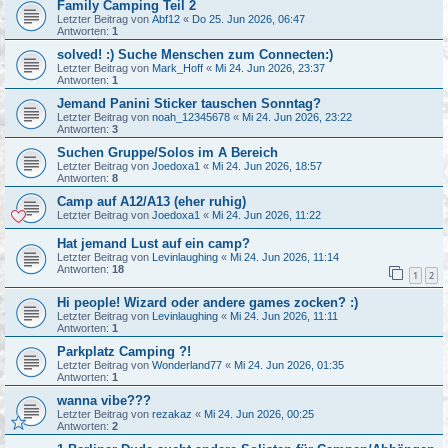
Family Camping Teil 2
Letzter Beitrag von
Abf12
«
Do 25. Jun 2026, 06:47
Antworten:
1
solved! :) Suche Menschen zum Connecten:)
Letzter Beitrag von
Mark_Hoff
«
Mi 24. Jun 2026, 23:37
Antworten:
1
Jemand Panini Sticker tauschen Sonntag?
Letzter Beitrag von
noah_12345678
«
Mi 24. Jun 2026, 23:22
Antworten:
3
Suchen Gruppe/Solos im A Bereich
Letzter Beitrag von
Joedoxa1
«
Mi 24. Jun 2026, 18:57
Antworten:
8
Camp auf A12/A13 (eher ruhig)
Letzter Beitrag von
Joedoxa1
«
Mi 24. Jun 2026, 11:22
Hat jemand Lust auf ein camp?
Letzter Beitrag von
Levinlaughing
«
Mi 24. Jun 2026, 11:14
Antworten:
18
1
2
Hi people! Wizard oder andere games zocken? :)
Letzter Beitrag von
Levinlaughing
«
Mi 24. Jun 2026, 11:11
Antworten:
1
Parkplatz Camping ?!
Letzter Beitrag von
Wonderland77
«
Mi 24. Jun 2026, 01:35
Antworten:
1
wanna vibe???
Letzter Beitrag von
rezakaz
«
Mi 24. Jun 2026, 00:25
Antworten:
2