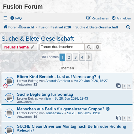
Fusion Forum
FAQ
Registrieren
Anmelden
S
Foren-Übersicht
Fusion Festival 2026
Suche & Biete Gesellschaft
u
Suche & Biete Gesellschaft
c
Suche
Erweiterte Suche
Neues Thema
h
e
1
2
3
4
Nächste
80 Themen
Themen
Eltern Kind Bereich - Lust auf Vernetzung? :)
Letzter Beitrag von
AsteroidArchivist
«
Mo 29. Jun 2026, 15:27
Antworten:
12
1
2
Suche Begleitung für Sonntag
Letzter Beitrag von
lisjo
«
So 28. Jun 2026, 19:43
Antworten:
3
Menschen aus Berlin für gemeinsame Gruppe? 😊
Letzter Beitrag von
Jonasasakk
«
So 28. Jun 2026, 19:31
Antworten:
19
1
2
SUCHE Clean Driver am Montag nach Berlin oder Richtung
Schweiz!