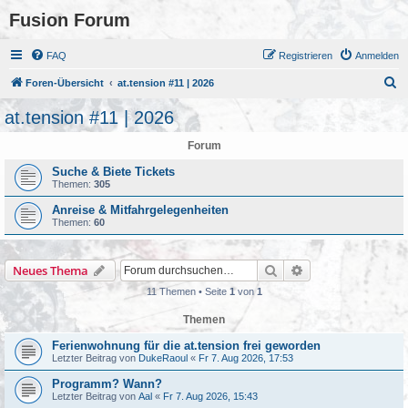
Fusion Forum
FAQ
Registrieren
Anmelden
S
Foren-Übersicht
at.tension #11 | 2026
u
at.tension #11 | 2026
c
Forum
h
e
Suche & Biete Tickets
Themen:
305
Anreise & Mitfahrgelegenheiten
Themen:
60
Suche
Erweiterte Suche
Neues Thema
11 Themen • Seite
1
von
1
Themen
Ferienwohnung für die at.tension frei geworden
Letzter Beitrag von
DukeRaoul
«
Fr 7. Aug 2026, 17:53
Programm? Wann?
Letzter Beitrag von
Aal
«
Fr 7. Aug 2026, 15:43