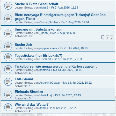
Suche & Biete Gesellschaft
Letzter Beitrag von
niklas9
«
Fr 7. Aug 2026, 11:13
Biete Acroyoga Einsteigerkurs gegen Ticket(s)! Oder Job
gegen Ticket
Letzter Beitrag von
Circus_Schleni
«
Do 6. Aug 2026, 17:04
Umgang mit Substanzkonsum
Letzter Beitrag von
_josch_
«
Mo 3. Aug 2026, 09:10
Antworten:
10
1
2
Suche Job
Letzter Beitrag von
pappenheimer
«
Di 21. Jul 2026, 18:19
Tagestickets (nur für Lokals?)
Letzter Beitrag von
H.schuvt
«
Sa 18. Jul 2026, 21:53
Ticketbörse, wie genau werden die Karten zugeteilt
Letzter Beitrag von
nantalos
«
Mo 13. Jul 2026, 20:14
Antworten:
4
FKK-Strand
Letzter Beitrag von
Ästhetik&Gewalt
«
Mo 13. Jul 2026, 18:22
Antworten:
4
Einkaufs-Shuttles
Letzter Beitrag von
MartinH:-)
«
Di 7. Jul 2026, 12:13
Antworten:
3
Wie wird das Wetter?
Letzter Beitrag von
3ch0
«
Do 9. Apr 2026, 06:52
Antworten:
2