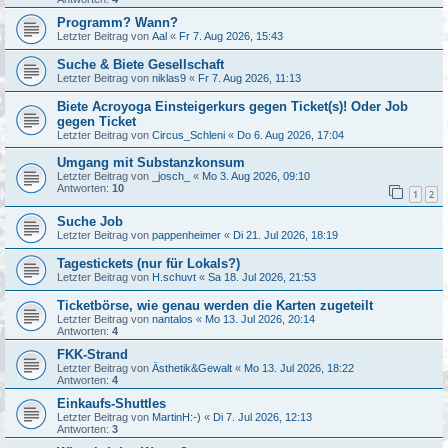
Programm? Wann?
Letzter Beitrag von
Aal
«
Fr 7. Aug 2026, 15:43
Suche & Biete Gesellschaft
Letzter Beitrag von
niklas9
«
Fr 7. Aug 2026, 11:13
Biete Acroyoga Einsteigerkurs gegen Ticket(s)! Oder Job
gegen Ticket
Letzter Beitrag von
Circus_Schleni
«
Do 6. Aug 2026, 17:04
Umgang mit Substanzkonsum
Letzter Beitrag von
_josch_
«
Mo 3. Aug 2026, 09:10
Antworten:
10
1
2
Suche Job
Letzter Beitrag von
pappenheimer
«
Di 21. Jul 2026, 18:19
Tagestickets (nur für Lokals?)
Letzter Beitrag von
H.schuvt
«
Sa 18. Jul 2026, 21:53
Ticketbörse, wie genau werden die Karten zugeteilt
Letzter Beitrag von
nantalos
«
Mo 13. Jul 2026, 20:14
Antworten:
4
FKK-Strand
Letzter Beitrag von
Ästhetik&Gewalt
«
Mo 13. Jul 2026, 18:22
Antworten:
4
Einkaufs-Shuttles
Letzter Beitrag von
MartinH:-)
«
Di 7. Jul 2026, 12:13
Antworten:
3