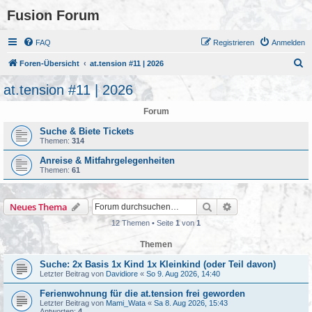
Fusion Forum
FAQ
Registrieren
Anmelden
S
Foren-Übersicht
at.tension #11 | 2026
u
at.tension #11 | 2026
c
Forum
h
e
Suche & Biete Tickets
Themen:
314
Anreise & Mitfahrgelegenheiten
Themen:
61
Suche
Erweiterte Suche
Neues Thema
12 Themen • Seite
1
von
1
Themen
Suche: 2x Basis 1x Kind 1x Kleinkind (oder Teil davon)
Letzter Beitrag von
Davidiore
«
So 9. Aug 2026, 14:40
Ferienwohnung für die at.tension frei geworden
Letzter Beitrag von
Mami_Wata
«
Sa 8. Aug 2026, 15:43
Antworten:
4