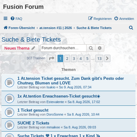
Fusion Forum
FAQ
Registrieren
Anmelden
S
Foren-Übersicht
at.tension #11 | 2026
Suche & Biete Tickets
u
Suche & Biete Tickets
c
Suche
Erweiterte Suche
Neues Thema
h
e
Seite
1
von
13
1
2
3
4
5
13
Nächste
307 Themen
…
Themen
1 At.tension Ticket gesucht. Zum Dank gibt's Pesto oder
Chutney, Blumen und LOVE
Letzter Beitrag von
Isakio
«
So 9. Aug 2026, 07:34
1x At.tention Erwachsenen-Ticket gesucht☀️
Letzter Beitrag von
Estevalente
«
Sa 8. Aug 2026, 17:02
1 Ticket gesucht
Letzter Beitrag von
DoroSonne
«
Sa 8. Aug 2026, 10:44
SUCHE 2 Tickets
Letzter Beitrag von
mmaikee
«
Sa 8. Aug 2026, 09:03
Suche Tickets 💜 1 x Erwachsen 1 x Kind 🦄