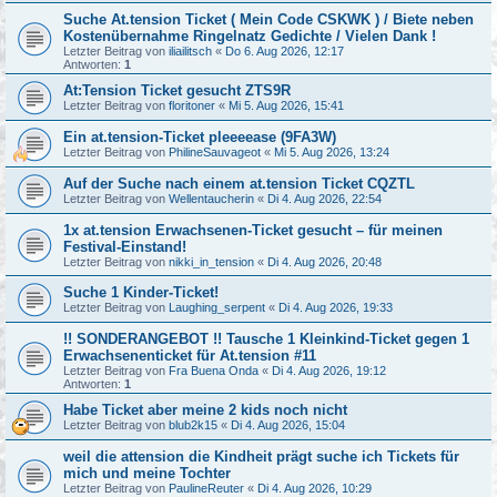
Suche At.tension Ticket ( Mein Code CSKWK ) / Biete neben
Kostenübernahme Ringelnatz Gedichte / Vielen Dank !
Letzter Beitrag von
iliailitsch
«
Do 6. Aug 2026, 12:17
Antworten:
1
At:Tension Ticket gesucht ZTS9R
Letzter Beitrag von
floritoner
«
Mi 5. Aug 2026, 15:41
Ein at.tension-Ticket pleeeease (9FA3W)
Letzter Beitrag von
PhilineSauvageot
«
Mi 5. Aug 2026, 13:24
Auf der Suche nach einem at.tension Ticket CQZTL
Letzter Beitrag von
Wellentaucherin
«
Di 4. Aug 2026, 22:54
1x at.tension Erwachsenen-Ticket gesucht – für meinen
Festival-Einstand!
Letzter Beitrag von
nikki_in_tension
«
Di 4. Aug 2026, 20:48
Suche 1 Kinder-Ticket!
Letzter Beitrag von
Laughing_serpent
«
Di 4. Aug 2026, 19:33
!! SONDERANGEBOT !! Tausche 1 Kleinkind-Ticket gegen 1
Erwachsenenticket für At.tension #11
Letzter Beitrag von
Fra Buena Onda
«
Di 4. Aug 2026, 19:12
Antworten:
1
Habe Ticket aber meine 2 kids noch nicht
Letzter Beitrag von
blub2k15
«
Di 4. Aug 2026, 15:04
weil die attension die Kindheit prägt suche ich Tickets für
mich und meine Tochter
Letzter Beitrag von
PaulineReuter
«
Di 4. Aug 2026, 10:29