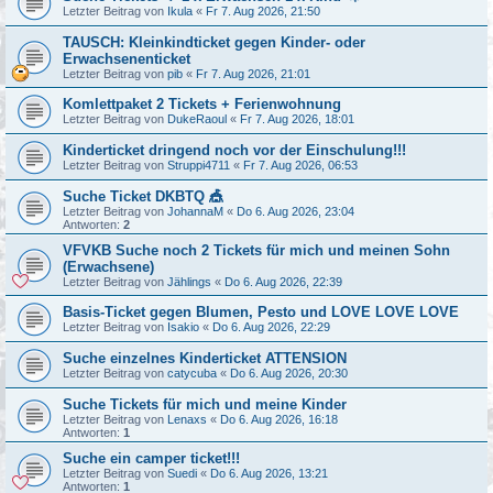
Letzter Beitrag von
Ikula
«
Fr 7. Aug 2026, 21:50
TAUSCH: Kleinkindticket gegen Kinder- oder
Erwachsenenticket
Letzter Beitrag von
pib
«
Fr 7. Aug 2026, 21:01
Komlettpaket 2 Tickets + Ferienwohnung
Letzter Beitrag von
DukeRaoul
«
Fr 7. Aug 2026, 18:01
Kinderticket dringend noch vor der Einschulung!!!
Letzter Beitrag von
Struppi4711
«
Fr 7. Aug 2026, 06:53
Suche Ticket DKBTQ 🎪
Letzter Beitrag von
JohannaM
«
Do 6. Aug 2026, 23:04
Antworten:
2
VFVKB Suche noch 2 Tickets für mich und meinen Sohn
(Erwachsene)
Letzter Beitrag von
Jählings
«
Do 6. Aug 2026, 22:39
Basis-Ticket gegen Blumen, Pesto und LOVE LOVE LOVE
Letzter Beitrag von
Isakio
«
Do 6. Aug 2026, 22:29
Suche einzelnes Kinderticket ATTENSION
Letzter Beitrag von
catycuba
«
Do 6. Aug 2026, 20:30
Suche Tickets für mich und meine Kinder
Letzter Beitrag von
Lenaxs
«
Do 6. Aug 2026, 16:18
Antworten:
1
Suche ein camper ticket!!!
Letzter Beitrag von
Suedi
«
Do 6. Aug 2026, 13:21
Antworten:
1