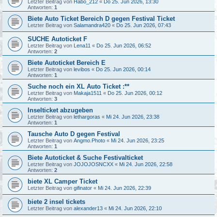
Letzter Beitrag von
Habo_212
«
Do 25. Jun 2026, 13:30
Antworten:
1
Biete Auto Ticket Bereich D gegen Festival Ticket
Letzter Beitrag von
Salamandra420
«
Do 25. Jun 2026, 07:43
SUCHE Autoticket F
Letzter Beitrag von
Lena11
«
Do 25. Jun 2026, 06:52
Antworten:
2
Biete Autoticket Bereich E
Letzter Beitrag von
levibos
«
Do 25. Jun 2026, 00:14
Antworten:
1
Suche noch ein XL Auto Ticket :**
Letzter Beitrag von
Makaja1511
«
Do 25. Jun 2026, 00:12
Antworten:
3
Inselticket abzugeben
Letzter Beitrag von
lethargoras
«
Mi 24. Jun 2026, 23:38
Antworten:
1
Tausche Auto D gegen Festival
Letzter Beitrag von
Angmo.Photo
«
Mi 24. Jun 2026, 23:25
Antworten:
1
Biete Autoticket & Suche Festivalticket
Letzter Beitrag von
JOJOJOSNCXX
«
Mi 24. Jun 2026, 22:58
Antworten:
2
biete XL Camper Ticket
Letzter Beitrag von
gifinator
«
Mi 24. Jun 2026, 22:39
biete 2 insel tickets
Letzter Beitrag von
alexander13
«
Mi 24. Jun 2026, 22:10