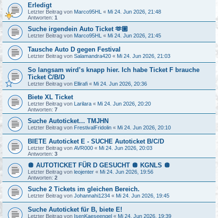
Erledigt
Letzter Beitrag von
Marco95HL
«
Mi 24. Jun 2026, 21:48
Antworten:
1
Suche irgendein Auto Ticket 🫶🏼
Letzter Beitrag von
Marco95HL
«
Mi 24. Jun 2026, 21:45
Tausche Auto D gegen Festival
Letzter Beitrag von
Salamandra420
«
Mi 24. Jun 2026, 21:03
So langsam wird’s knapp hier. Ich habe Ticket F brauche
Ticket C/B/D
Letzter Beitrag von
Ellirafi
«
Mi 24. Jun 2026, 20:36
Biete XL Ticket
Letzter Beitrag von
Larilara
«
Mi 24. Jun 2026, 20:20
Antworten:
7
Suche Autoticket… TMJHN
Letzter Beitrag von
FrestivalFridolin
«
Mi 24. Jun 2026, 20:10
BIETE Autoticket E - SUCHE Autoticket B/C/D
Letzter Beitrag von
AVR000
«
Mi 24. Jun 2026, 20:03
Antworten:
3
🪩 AUTOTICKET FÜR D GESUCHT 🪩 KGNLS 🪩
Letzter Beitrag von
leojenter
«
Mi 24. Jun 2026, 19:56
Antworten:
2
Suche 2 Tickets im gleichen Bereich.
Letzter Beitrag von
Johannahi1234
«
Mi 24. Jun 2026, 19:45
Suche Autoticket für B, biete E!
Letzter Beitrag von
IsenKaeseengel
«
Mi 24. Jun 2026, 19:39