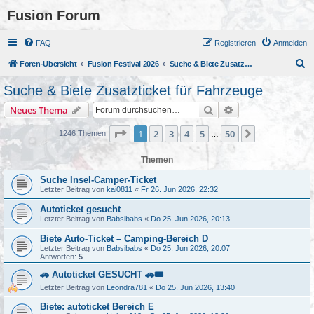
Fusion Forum
FAQ
Registrieren
Anmelden
S
Foren-Übersicht
Fusion Festival 2026
Suche & Biete Zusatzticket für Fahrzeuge
u
Suche & Biete Zusatzticket für Fahrzeuge
c
Suche
Erweiterte Suche
Neues Thema
h
e
Seite
1
von
50
1
2
3
4
5
50
Nächste
1246 Themen
…
Themen
Suche Insel-Camper-Ticket
Letzter Beitrag von
kai0811
«
Fr 26. Jun 2026, 22:32
Autoticket gesucht
Letzter Beitrag von
Babsibabs
«
Do 25. Jun 2026, 20:13
Biete Auto-Ticket – Camping-Bereich D
Letzter Beitrag von
Babsibabs
«
Do 25. Jun 2026, 20:07
Antworten:
5
🚗 Autoticket GESUCHT 🚗🎟️
Letzter Beitrag von
Leondra781
«
Do 25. Jun 2026, 13:40
Biete: autoticket Bereich E