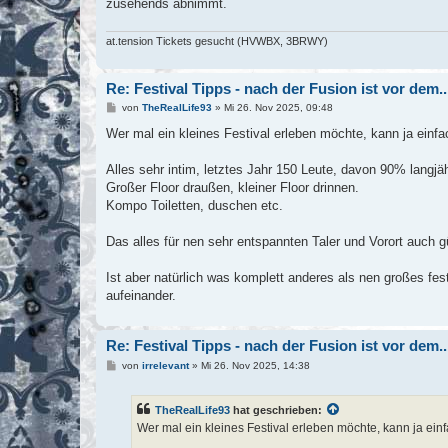
zusehends abnimmt.
at.tension Tickets gesucht (HVWBX, 3BRWY)
Re: Festival Tipps - nach der Fusion ist vor dem..
B
von
TheRealLife93
»
Mi 26. Nov 2025, 09:48
e
i
Wer mal ein kleines Festival erleben möchte, kann ja einf
t
r
a
Alles sehr intim, letztes Jahr 150 Leute, davon 90% langjä
g
Großer Floor draußen, kleiner Floor drinnen.
Kompo Toiletten, duschen etc.
Das alles für nen sehr entspannten Taler und Vorort auch g
Ist aber natürlich was komplett anderes als nen großes fes
aufeinander.
Re: Festival Tipps - nach der Fusion ist vor dem..
B
von
irrelevant
»
Mi 26. Nov 2025, 14:38
e
i
t
TheRealLife93
hat geschrieben:
r
a
Wer mal ein kleines Festival erleben möchte, kann ja ein
g