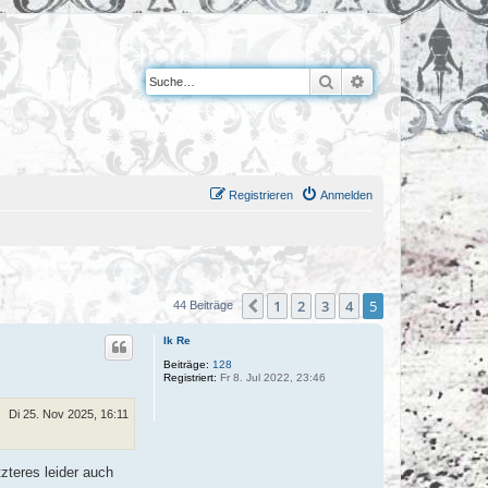
Suche
Erweiterte Suche
Registrieren
Anmelden
1
2
3
4
5
Vorherige
44 Beiträge
Ik Re
Beiträge:
128
Registriert:
Fr 8. Jul 2022, 23:46
Di 25. Nov 2025, 16:11
zteres leider auch