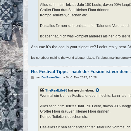
Alles sehr intim, letztes Jahr 150 Leute, davon 90% lang
Großer Floor draußen, kleiner Floor drinnen.
Kompo Toiletten, duschen etc.
Das alles für nen sehr entspannten Taler und Vorort auch
Ist aber natürlich was komplett anderes als nen großes fe
Assume it's the one in your signature? Looks really neat. W
It's not about making the world a better place; it's about making ourse
Re: Festival Tipps - nach der Fusion ist vor dem..
B
von
DerPeter-Stein
»
Sa 6. Dez 2025, 20:28
e
i
t
TheRealLife93
hat geschrieben:
r
a
Wer mal ein kleines Festival erleben möchte, kann ja ein
g
Alles sehr intim, letztes Jahr 150 Leute, davon 90% lang
Großer Floor draußen, kleiner Floor drinnen.
Kompo Toiletten, duschen etc.
Das alles für nen sehr entspannten Taler und Vorort auch