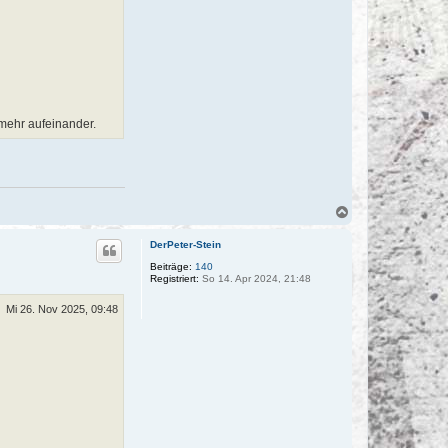
 mehr aufeinander.
N
a
c
DerPeter-Stein
h
o
Beiträge:
140
Registriert:
So 14. Apr 2024, 21:48
b
e
n
Mi 26. Nov 2025, 09:48