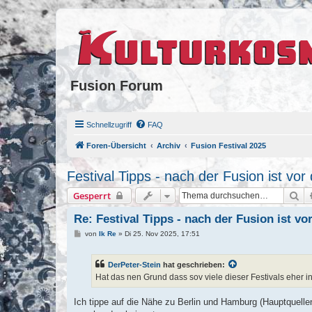
Fusion Forum
Schnellzugriff
FAQ
Foren-Übersicht
Archiv
Fusion Festival 2025
Festival Tipps - nach der Fusion ist vor
Su
Gesperrt
Re: Festival Tipps - nach der Fusion ist vo
B
von
Ik Re
»
Di 25. Nov 2025, 17:51
e
i
t
DerPeter-Stein
hat geschrieben:
r
a
Hat das nen Grund dass sov viele dieser Festivals eher 
g
Ich tippe auf die Nähe zu Berlin und Hamburg (Hauptquellen