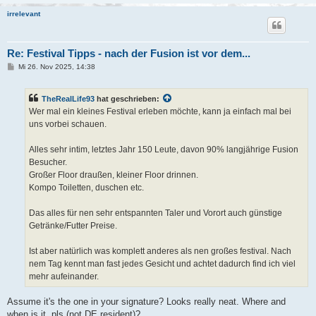
irrelevant
Re: Festival Tipps - nach der Fusion ist vor dem...
B
Mi 26. Nov 2025, 14:38
e
i
t
TheRealLife93
hat geschrieben:
r
a
Wer mal ein kleines Festival erleben möchte, kann ja einfach mal bei
g
uns vorbei schauen.
Alles sehr intim, letztes Jahr 150 Leute, davon 90% langjährige Fusion
Besucher.
Großer Floor draußen, kleiner Floor drinnen.
Kompo Toiletten, duschen etc.
Das alles für nen sehr entspannten Taler und Vorort auch günstige
Getränke/Futter Preise.
Ist aber natürlich was komplett anderes als nen großes festival. Nach
nem Tag kennt man fast jedes Gesicht und achtet dadurch find ich viel
mehr aufeinander.
Assume it's the one in your signature? Looks really neat. Where and
when is it, pls (not DE resident)?