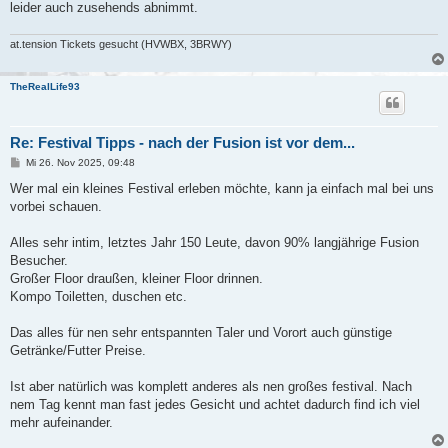
leider auch zusehends abnimmt.
at.tension Tickets gesucht (HVWBX, 3BRWY)
TheRealLife93
Re: Festival Tipps - nach der Fusion ist vor dem...
B
Mi 26. Nov 2025, 09:48
e
i
Wer mal ein kleines Festival erleben möchte, kann ja einfach mal bei uns
t
vorbei schauen.
r
a
g
Alles sehr intim, letztes Jahr 150 Leute, davon 90% langjährige Fusion
Besucher.
Großer Floor draußen, kleiner Floor drinnen.
Kompo Toiletten, duschen etc.
Das alles für nen sehr entspannten Taler und Vorort auch günstige
Getränke/Futter Preise.
Ist aber natürlich was komplett anderes als nen großes festival. Nach
nem Tag kennt man fast jedes Gesicht und achtet dadurch find ich viel
mehr aufeinander.