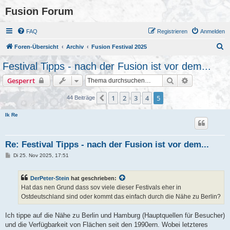
Fusion Forum
FAQ
Registrieren
Anmelden
S
Foren-Übersicht
Archiv
Fusion Festival 2025
u
Festival Tipps - nach der Fusion ist vor dem...
c
Suche
Erweiterte S
Gesperrt
h
e
1
2
3
4
5
Vorherige
44 Beiträge
Ik Re
Re: Festival Tipps - nach der Fusion ist vor dem...
B
Di 25. Nov 2025, 17:51
e
i
t
DerPeter-Stein
hat geschrieben:
r
a
Hat das nen Grund dass sov viele dieser Festivals eher in
g
Ostdeutschland sind oder kommt das einfach durch die Nähe zu Berlin?
Ich tippe auf die Nähe zu Berlin und Hamburg (Hauptquellen für Besucher)
und die Verfügbarkeit von Flächen seit den 1990ern. Wobei letzteres