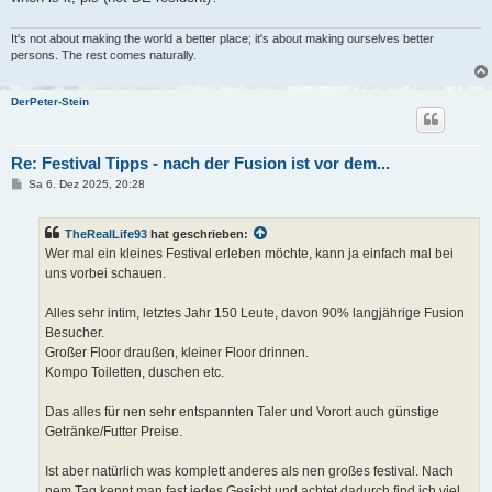
It's not about making the world a better place; it's about making ourselves better
persons. The rest comes naturally.
DerPeter-Stein
Re: Festival Tipps - nach der Fusion ist vor dem...
B
Sa 6. Dez 2025, 20:28
e
i
t
TheRealLife93
hat geschrieben:
r
a
Wer mal ein kleines Festival erleben möchte, kann ja einfach mal bei
g
uns vorbei schauen.
Alles sehr intim, letztes Jahr 150 Leute, davon 90% langjährige Fusion
Besucher.
Großer Floor draußen, kleiner Floor drinnen.
Kompo Toiletten, duschen etc.
Das alles für nen sehr entspannten Taler und Vorort auch günstige
Getränke/Futter Preise.
Ist aber natürlich was komplett anderes als nen großes festival. Nach
nem Tag kennt man fast jedes Gesicht und achtet dadurch find ich viel