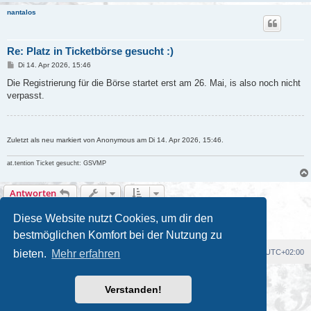
nantalos
Re: Platz in Ticketbörse gesucht :)
B
Di 14. Apr 2026, 15:46
e
i
Die Registrierung für die Börse startet erst am 26. Mai, is also noch nicht
t
verpasst.
r
a
g
Zuletzt als neu markiert von Anonymous am Di 14. Apr 2026, 15:46.
at.tention Ticket gesucht: GSVMP
Antworten
2 Beiträge • Seite
1
von
1
Diese Website nutzt Cookies, um dir den
bestmöglichen Komfort bei der Nutzung zu
bieten.
Mehr erfahren
Foren-Übersicht
Alle Cookies löschen
Alle Zeiten sind
UTC+02:00
Powered by
phpBB
® Forum Software © phpBB Limited
Verstanden!
Deutsche Übersetzung durch
phpBB.de
Kulturkosmos Müritz e.V
|
Fusion Festival
|
Mastodon
|