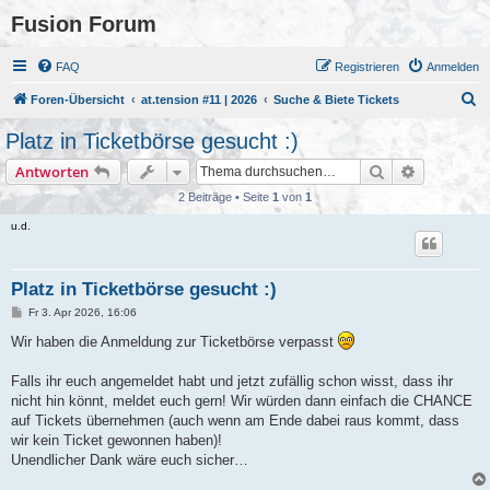
Fusion Forum
FAQ
Registrieren
Anmelden
S
Foren-Übersicht
at.tension #11 | 2026
Suche & Biete Tickets
u
Platz in Ticketbörse gesucht :)
c
Suche
Erweiterte
Antworten
h
2 Beiträge • Seite
1
von
1
e
u.d.
Platz in Ticketbörse gesucht :)
B
Fr 3. Apr 2026, 16:06
e
i
Wir haben die Anmeldung zur Ticketbörse verpasst
t
r
a
Falls ihr euch angemeldet habt und jetzt zufällig schon wisst, dass ihr
g
nicht hin könnt, meldet euch gern! Wir würden dann einfach die CHANCE
auf Tickets übernehmen (auch wenn am Ende dabei raus kommt, dass
wir kein Ticket gewonnen haben)!
Unendlicher Dank wäre euch sicher…