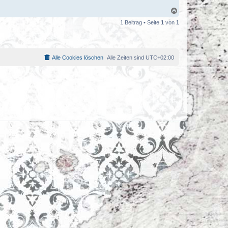
N
a
1 Beitrag • Seite
1
von
1
c
h
o
b
e
Alle Cookies löschen
Alle Zeiten sind
UTC+02:00
n