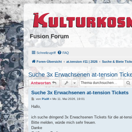
Fusion Forum
Schnellzugriff
FAQ
Foren-Übersicht
at.tension #11 | 2026
Suche & Biete Tick
Suche 3x Erwachsenen at-tension Ticke
Antworten
Suche 3x Erwachsenen at-tension Tickets
B
von
PiaM
»
Mo 11. Mai 2026, 19:01
e
i
Hallo,
t
r
a
ich suche dringend 3x Erwachsenen Tickets für die at-tens
g
Bitte melden, würde mich sehr freuen.
Danke