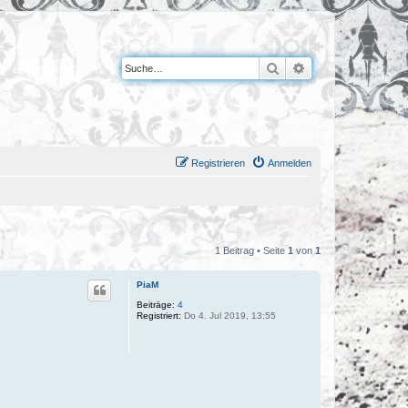
Suche
Erweiterte Suche
Registrieren
Anmelden
1 Beitrag • Seite
1
von
1
PiaM
Beiträge:
4
Registriert:
Do 4. Jul 2019, 13:55