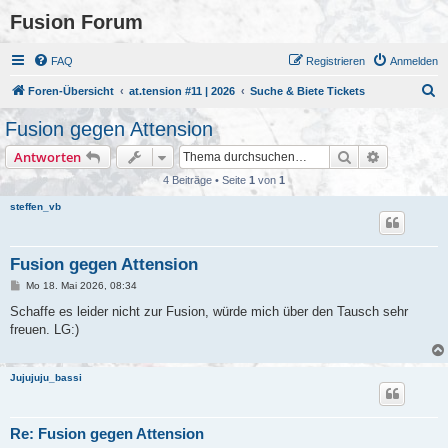
Fusion Forum
FAQ
Registrieren
Anmelden
S
Foren-Übersicht
at.tension #11 | 2026
Suche & Biete Tickets
u
Fusion gegen Attension
c
Suche
Erweiterte
Antworten
h
4 Beiträge • Seite
1
von
1
e
steffen_vb
Fusion gegen Attension
B
Mo 18. Mai 2026, 08:34
e
i
Schaffe es leider nicht zur Fusion, würde mich über den Tausch sehr
t
freuen. LG:)
r
a
g
Jujujuju_bassi
Re: Fusion gegen Attension