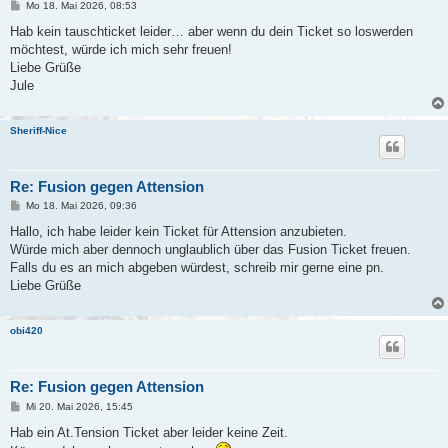
B
Mo 18. Mai 2026, 08:53
e
i
Hab kein tauschticket leider… aber wenn du dein Ticket so loswerden
t
möchtest, würde ich mich sehr freuen!
r
a
Liebe Grüße
g
Jule
Sheriff-Nice
Re: Fusion gegen Attension
B
Mo 18. Mai 2026, 09:36
e
i
Hallo, ich habe leider kein Ticket für Attension anzubieten.
t
Würde mich aber dennoch unglaublich über das Fusion Ticket freuen.
r
a
Falls du es an mich abgeben würdest, schreib mir gerne eine pn.
g
Liebe Grüße
obi420
Re: Fusion gegen Attension
B
Mi 20. Mai 2026, 15:45
e
i
Hab ein At.Tension Ticket aber leider keine Zeit.
t