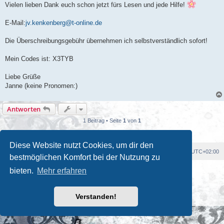
Vielen lieben Dank euch schon jetzt fürs Lesen und jede Hilfe!
E-Mail:
jv.kenkenberg@t-online.de
Die Überschreibungsgebühr übernehmen ich selbstverständlich sofort!
Mein Codes ist: X3TYB
Liebe Grüße
Janne (keine Pronomen:)
Antworten
1 Beitrag • Seite
1
von
1
Diese Website nutzt Cookies, um dir den
Foren-Übersicht
Alle Cookies löschen
Alle Zeiten sind
UTC+02:00
bestmöglichen Komfort bei der Nutzung zu
Powered by
phpBB
® Forum Software © phpBB Limited
bieten.
Mehr erfahren
Deutsche Übersetzung durch
phpBB.de
Kulturkosmos Müritz e.V
|
Fusion Festival
|
Mastodon
|
Verstanden!
Datenschutz
|
Nutzungsbedingungen