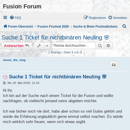
Fusion Forum
FAQ
Registrieren
Anmelden
S
Foren-Übersicht
Fusion Festival 2026
Suche & Biete Festivaltickets
u
Suche 1 Ticket für nichtbinären Neuling 🌸
c
Suche
Erweiterte
Antworten
h
1 Beitrag • Seite
1
von
1
e
Janne_the_slug
Suche 1 Ticket für nichtbinären Neuling 🌸
B
Mo 18. Mai 2026, 11:32
e
i
Hi Ihr,
t
Ich bin auf der Suche nach einem Ticket für die Fusion und wollte
r
a
nachfragen, ob vielleicht jemand seins abgeben möchte.
g
Ich war bisher noch nie dort, habe aber schon so viel Gutes gehört und
würde die Erfahrung unglaublich gerne einmal selbst machen. Es würde
mich wirklich sehr freuen, wenn sich etwas ergibt.