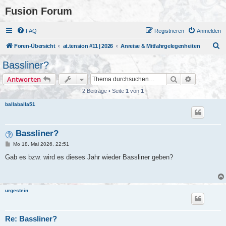
Fusion Forum
FAQ
Registrieren
Anmelden
S
Foren-Übersicht
at.tension #11 | 2026
Anreise & Mitfahrgelegenheiten
u
Bassliner?
c
Suche
Erweiterte
Antworten
h
2 Beiträge • Seite
1
von
1
e
ballaballa51
Bassliner?
B
Mo 18. Mai 2026, 22:51
e
i
Gab es bzw. wird es dieses Jahr wieder Bassliner geben?
t
r
a
g
urgestein
Re: Bassliner?