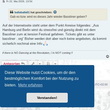
B
Fr 22. Mai 2026, 13:54
e
i
t
ballaballa51
hat geschrieben:
r
a
Gab es bzw. wird es dieses Jahr wieder Bassliner geben?
g
Auf der Internetseite steht unter dem Punkt Anreise folgendes: „Aus
Hamburg und Berlin wirst du stressfrei und günstig direkt mit dem
Bassliner zum at.tension Festival gefahren. Tickets gibt es unter
bassliner . org“ Bisher werden dort aber noch keine angeboten, da kommt
sicherlich nochmal eine Info
if there is NO Dancing at the Revolution, i´m NOT coming !!
Antworten
2 Beiträge • Seite
1
von
1
Diese Website nutzt Cookies, um dir den
bestmöglichen Komfort bei der Nutzung zu
Foren-Übersicht
Alle Cookies löschen
Alle Zeiten sind
UTC+02:00
bieten.
Mehr erfahren
Powered by
phpBB
® Forum Software © phpBB Limited
Verstanden!
Deutsche Übersetzung durch
phpBB.de
Kulturkosmos Müritz e.V
|
Fusion Festival
|
Mastodon
|
Datenschutz
|
Nutzungsbedingungen