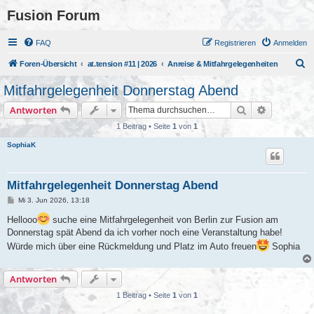
Fusion Forum
FAQ
Registrieren
Anmelden
S
Foren-Übersicht
at.tension #11 | 2026
Anreise & Mitfahrgelegenheiten
u
Mitfahrgelegenheit Donnerstag Abend
c
Suche
Erweiterte
Antworten
h
1 Beitrag • Seite
1
von
1
e
SophiaK
Mitfahrgelegenheit Donnerstag Abend
B
Mi 3. Jun 2026, 13:18
e
i
Hellooo
suche eine Mitfahrgelegenheit von Berlin zur Fusion am
t
Donnerstag spät Abend da ich vorher noch eine Veranstaltung habe!
r
a
Würde mich über eine Rückmeldung und Platz im Auto freuen
Sophia
g
Antworten
1 Beitrag • Seite
1
von
1