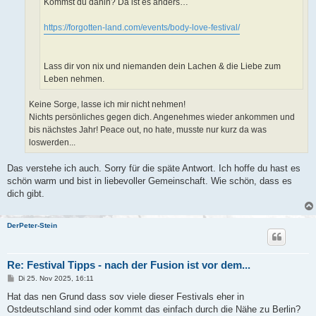
Kommst du dahin? Da ist es anders…
https://forgotten-land.com/events/body-love-festival/
Lass dir von nix und niemanden dein Lachen & die Liebe zum
Leben nehmen.
Keine Sorge, lasse ich mir nicht nehmen!
Nichts persönliches gegen dich. Angenehmes wieder ankommen und
bis nächstes Jahr! Peace out, no hate, musste nur kurz da was
loswerden...
Das verstehe ich auch. Sorry für die späte Antwort. Ich hoffe du hast es
schön warm und bist in liebevoller Gemeinschaft. Wie schön, dass es
dich gibt.
DerPeter-Stein
Re: Festival Tipps - nach der Fusion ist vor dem...
B
Di 25. Nov 2025, 16:11
e
i
Hat das nen Grund dass sov viele dieser Festivals eher in
t
Ostdeutschland sind oder kommt das einfach durch die Nähe zu Berlin?
r