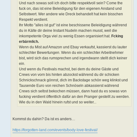
Und nach sowas soll ich doch bitte respektvoll sein? Come the
fuck on, das ist eine Beleidigung für den eigenen Anstand und
Selbstwert. Wer andere wie Dreck behandelt hat kein bisschen
Respekt verdient.
Ihr Motto "alles ist gut" ist eine beschissene Beleidigung während
du in Kälte dir deine Instant Nudeln machen musst, weil die
inkompetente Orga viel zu wenig Essen organisiert hat.
Fcking
erbärmlich.
Wenn du Mist auf Amazon und Ebay verkaufst, kassierst du lauter
schlechter Bewertungen. Wenn du ein schlechter Arbeitnehmer
bist, wird sich das rumsprechen und irgendwann stellt dich keiner
ein.
Und wenn du Festivals machst, bei dem du deine Gäste und
Crews von vorn bis hinten abzockst während du dir schicken
Schnickschnack gönnst, dich im Backstage schön weg klinkst und
Tausende Euro von reichen Schnöseln abkassierst während
Crews sich selbst bekochen müssen, dann hast du es sowas von
fucking verdient öffentlich dafür an den Pranger gestellt zu werden.
Wie du in den Wald hinein rufst und so weiter...
Kommst du dahin? Da ist es anders…
https://forgotten-land.com/events/body-love-festival/