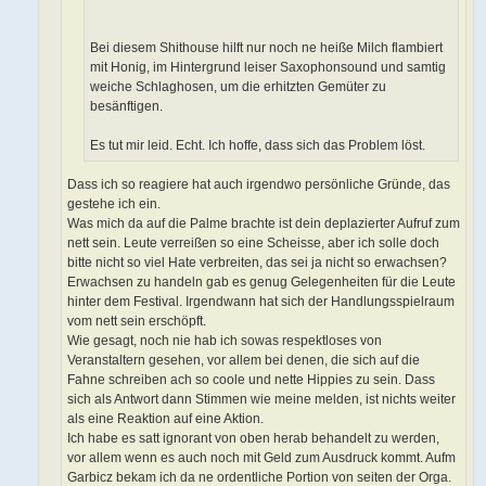
Bei diesem Shithouse hilft nur noch ne heiße Milch flambiert
mit Honig, im Hintergrund leiser Saxophonsound und samtig
weiche Schlaghosen, um die erhitzten Gemüter zu
besänftigen.
Es tut mir leid. Echt. Ich hoffe, dass sich das Problem löst.
Dass ich so reagiere hat auch irgendwo persönliche Gründe, das
gestehe ich ein.
Was mich da auf die Palme brachte ist dein deplazierter Aufruf zum
nett sein. Leute verreißen so eine Scheisse, aber ich solle doch
bitte nicht so viel Hate verbreiten, das sei ja nicht so erwachsen?
Erwachsen zu handeln gab es genug Gelegenheiten für die Leute
hinter dem Festival. Irgendwann hat sich der Handlungsspielraum
vom nett sein erschöpft.
Wie gesagt, noch nie hab ich sowas respektloses von
Veranstaltern gesehen, vor allem bei denen, die sich auf die
Fahne schreiben ach so coole und nette Hippies zu sein. Dass
sich als Antwort dann Stimmen wie meine melden, ist nichts weiter
als eine Reaktion auf eine Aktion.
Ich habe es satt ignorant von oben herab behandelt zu werden,
vor allem wenn es auch noch mit Geld zum Ausdruck kommt. Aufm
Garbicz bekam ich da ne ordentliche Portion von seiten der Orga.