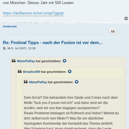
t
von München. Dieses Jahr mit 500 Leuten.
r
a
g
https://atollamore.ticket.io/spr7ggnp/
irrelevant
Re: Festival Tipps - nach der Fusion ist vor dem...
B
Mi 9. Jul 2025, 13:39
e
i
t
MeterPaffay
hat geschrieben:
r
a
g
Breathe369
hat geschrieben:
MeterPaffay
hat geschrieben:
Dein Ernst? Die behandeln ihre Gäste und Crews nach dem
Motto "fuck you if youre not rich" und dann sind wir die
doofen, weil wir uns klar dagegen aussprechen?
Reale Probleme beklagen ist Rufmord und Hetze? Merkst du
dich selbst noch nen Meter?! Was für ein dämlicher
Apologeten-Kommentar der komplett das Thema verfehlt.
Wer Scheisse baut, muss damit rechnen, dass die Leute