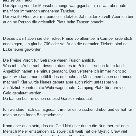
letztes Jahr auch.
Der Sprung von der Menschenmenge war gigantisch, es war aber aufm
mainfloor immernoch angenehm Tanzbar.
Der zweite Floor war mir persönlich letztes Jahr leider zu voll. Aber ich bin
auch ne Person die ordentlich Platz beim Tanzen braucht.
Dieses Jahr haben sie die Ticket Preise vorallem beim Camper ordentlich
angezogen, ich glaube 70€ oder so. Auch die normalen Tickets sind ne
Ecke teurer geworden.
Die Preise Vorort für Getränke waren Fusion ähnlich.
Was ich in Anbetracht dessen, dass es in Polen ist schon frech fand.
Angeblich haben sie minus gemacht. Das verstehe ich immer nicht so
ganz, wie kann man gefühlt das dreifache an Menschen haben und minus
machen? Klar wurde Neues gebaut aber auch nicht unfassbar viel.
Zusätzlich konnten alte Wohnwagen aufm Camping Platz für sehr viel
Geld gemietet werden.
Da kamen bei mir schon so bssl Garbicz vibes auf.
Ich wundere mich da insgesamt immer ein bisschen drüber und es hat für
mich so nen faden Beigeschmack.
Kann aber auch sein, das die Geld Not eher durch die Nummer mit dem
Mensch Meier entstanden ist, soweit ich weiß hat die Mystic Crew viel