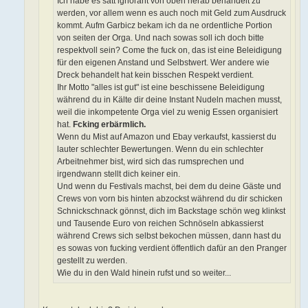
Ich habe es satt ignorant von oben herab behandelt zu
werden, vor allem wenn es auch noch mit Geld zum Ausdruck
kommt. Aufm Garbicz bekam ich da ne ordentliche Portion
von seiten der Orga. Und nach sowas soll ich doch bitte
respektvoll sein? Come the fuck on, das ist eine Beleidigung
für den eigenen Anstand und Selbstwert. Wer andere wie
Dreck behandelt hat kein bisschen Respekt verdient.
Ihr Motto "alles ist gut" ist eine beschissene Beleidigung
während du in Kälte dir deine Instant Nudeln machen musst,
weil die inkompetente Orga viel zu wenig Essen organisiert
hat.
Fcking erbärmlich.
Wenn du Mist auf Amazon und Ebay verkaufst, kassierst du
lauter schlechter Bewertungen. Wenn du ein schlechter
Arbeitnehmer bist, wird sich das rumsprechen und
irgendwann stellt dich keiner ein.
Und wenn du Festivals machst, bei dem du deine Gäste und
Crews von vorn bis hinten abzockst während du dir schicken
Schnickschnack gönnst, dich im Backstage schön weg klinkst
und Tausende Euro von reichen Schnöseln abkassierst
während Crews sich selbst bekochen müssen, dann hast du
es sowas von fucking verdient öffentlich dafür an den Pranger
gestellt zu werden.
Wie du in den Wald hinein rufst und so weiter...