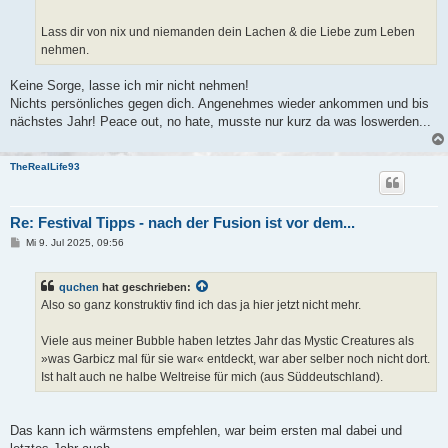
Lass dir von nix und niemanden dein Lachen & die Liebe zum Leben
nehmen.
Keine Sorge, lasse ich mir nicht nehmen!
Nichts persönliches gegen dich. Angenehmes wieder ankommen und bis
nächstes Jahr! Peace out, no hate, musste nur kurz da was loswerden...
TheRealLife93
Re: Festival Tipps - nach der Fusion ist vor dem...
B
Mi 9. Jul 2025, 09:56
e
i
t
quchen
hat geschrieben:
r
a
Also so ganz konstruktiv find ich das ja hier jetzt nicht mehr.
g
Viele aus meiner Bubble haben letztes Jahr das Mystic Creatures als
»was Garbicz mal für sie war« entdeckt, war aber selber noch nicht dort.
Ist halt auch ne halbe Weltreise für mich (aus Süddeutschland).
Das kann ich wärmstens empfehlen, war beim ersten mal dabei und