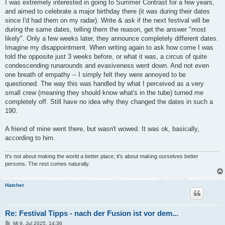
I was extremely interested in going to Summer Contrast for a few years,
and aimed to celebrate a major birthday there (it was during their dates
since I'd had them on my radar). Write & ask if the next festival will be
during the same dates, telling them the reason, get the answer "most
likely". Only a few weeks later, they announce completely different dates.
Imagine my disappointment. When writing again to ask how come I was
told the opposite just 3 weeks before, or what it was, a circus of quite
condescending runarounds and evasiveness went down. And not even
one breath of empathy -- I simply felt they were annoyed to be
questioned. The way this was handled by what I perceived as a very
small crew (meaning they should know what's in the tube) turned me
completely off. Still have no idea why they changed the dates in such a
190.
A friend of mine went there, but wasn't wowed. It was ok, basically,
according to him.
It's not about making the world a better place; it's about making ourselves better
persons. The rest comes naturally.
Hatchet
Re: Festival Tipps - nach der Fusion ist vor dem...
B
Mi 9. Jul 2025, 14:36