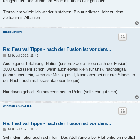
reingebuttert und wurde am Ende mit übers Ohr gehauen.
Trotzallem würde ich wieder hinfahren. Bin nur dieses Jahr zu dem
Zeitraum in Albanien.
ifindoubtlove
Re: Festival Tipps - nach der Fusion ist vor dem...
B
Mi 9. Jul 2025, 11:45
e
i
Aus eigener Erfahrung: Nation (unsere zweite Liebe nach der Fusion),
t
3000 Grad (sehr schön, wenn auch etwas klein für uns), Nachtdigital
r
a
(kann super sein, wenn die Musik passt, kann aber bei nur drei Stages in
g
der Nacht auch mal krass daneben liegen)
Nur davon gehört: Summercontrast in Polen (soll sehr gut sein)
winston churCHILL
Re: Festival Tipps - nach der Fusion ist vor dem...
B
Mi 9. Jul 2025, 11:56
e
i
Sehr klein, aber auch sehr fein: Das Atoll Amore bei Pfaffenhofen nördlich