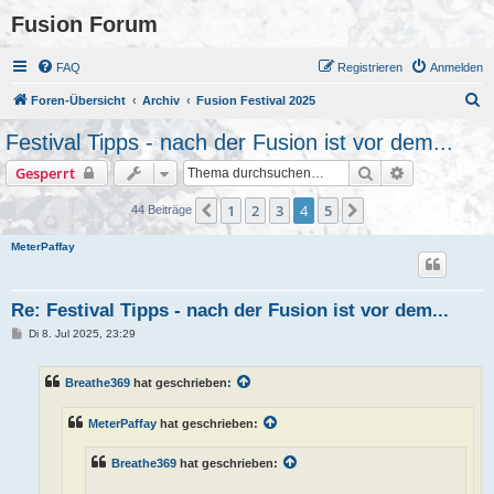
Fusion Forum
FAQ
Registrieren
Anmelden
S
Foren-Übersicht
Archiv
Fusion Festival 2025
u
Festival Tipps - nach der Fusion ist vor dem...
c
Suche
Erweiterte S
Gesperrt
h
e
1
2
3
4
5
Vorherige
Nächste
44 Beiträge
MeterPaffay
Re: Festival Tipps - nach der Fusion ist vor dem...
B
Di 8. Jul 2025, 23:29
e
i
t
Breathe369
hat geschrieben:
r
a
g
MeterPaffay
hat geschrieben:
Breathe369
hat geschrieben: