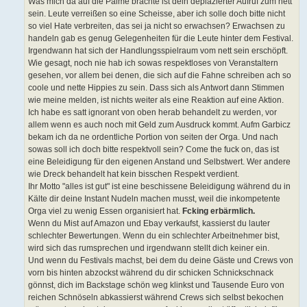
Was mich da auf die Palme brachte ist dein deplazierter Aufruf zum nett
sein. Leute verreißen so eine Scheisse, aber ich solle doch bitte nicht
so viel Hate verbreiten, das sei ja nicht so erwachsen? Erwachsen zu
handeln gab es genug Gelegenheiten für die Leute hinter dem Festival.
Irgendwann hat sich der Handlungsspielraum vom nett sein erschöpft.
Wie gesagt, noch nie hab ich sowas respektloses von Veranstaltern
gesehen, vor allem bei denen, die sich auf die Fahne schreiben ach so
coole und nette Hippies zu sein. Dass sich als Antwort dann Stimmen
wie meine melden, ist nichts weiter als eine Reaktion auf eine Aktion.
Ich habe es satt ignorant von oben herab behandelt zu werden, vor
allem wenn es auch noch mit Geld zum Ausdruck kommt. Aufm Garbicz
bekam ich da ne ordentliche Portion von seiten der Orga. Und nach
sowas soll ich doch bitte respektvoll sein? Come the fuck on, das ist
eine Beleidigung für den eigenen Anstand und Selbstwert. Wer andere
wie Dreck behandelt hat kein bisschen Respekt verdient.
Ihr Motto "alles ist gut" ist eine beschissene Beleidigung während du in
Kälte dir deine Instant Nudeln machen musst, weil die inkompetente
Orga viel zu wenig Essen organisiert hat.
Fcking erbärmlich.
Wenn du Mist auf Amazon und Ebay verkaufst, kassierst du lauter
schlechter Bewertungen. Wenn du ein schlechter Arbeitnehmer bist,
wird sich das rumsprechen und irgendwann stellt dich keiner ein.
Und wenn du Festivals machst, bei dem du deine Gäste und Crews von
vorn bis hinten abzockst während du dir schicken Schnickschnack
gönnst, dich im Backstage schön weg klinkst und Tausende Euro von
reichen Schnöseln abkassierst während Crews sich selbst bekochen