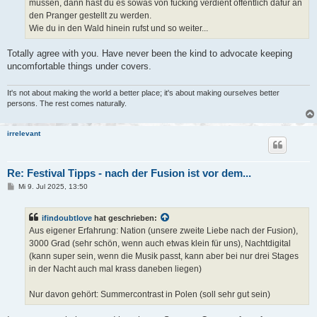
müssen, dann hast du es sowas von fucking verdient öffentlich dafür an
den Pranger gestellt zu werden.
Wie du in den Wald hinein rufst und so weiter...
Totally agree with you. Have never been the kind to advocate keeping
uncomfortable things under covers.
It's not about making the world a better place; it's about making ourselves better
persons. The rest comes naturally.
irrelevant
Re: Festival Tipps - nach der Fusion ist vor dem...
B
Mi 9. Jul 2025, 13:50
e
i
t
ifindoubtlove
hat geschrieben:
r
a
Aus eigener Erfahrung: Nation (unsere zweite Liebe nach der Fusion),
g
3000 Grad (sehr schön, wenn auch etwas klein für uns), Nachtdigital
(kann super sein, wenn die Musik passt, kann aber bei nur drei Stages
in der Nacht auch mal krass daneben liegen)
Nur davon gehört: Summercontrast in Polen (soll sehr gut sein)