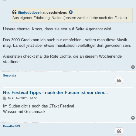
e
i
t
ifindoubtlove
hat geschrieben:
r
a
Aus eigener Erfahrung: Nation (unsere zweite Liebe nach der Fusion)…
g
Unsere ebenso. Krass, dass sie erst auf Seite 4 genannt wird.
Das 3000 Grad kann ich auch nur empfehlen - sofern man diese Musik
mag. Es soll jetzt aber etwas musikalisch vielfältiger dort geworden sein.
Ansonsten checkt mal die Rote Dichte, die an diesem Wochenende
stattfindet.
Sosojaja
Re: Festival Tipps - nach der Fusion ist vor dem...
B
Mi 9. Jul 2025, 14:53
e
i
Im Süden gibt’s noch das 2Takt Festival
t
Wasser mit Geschmack
r
a
g
Breathe369