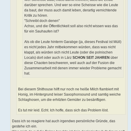
darüber sprechen. Und wer so eine Scheisse wie die Leute
da baut, der muss auch damit leben, derartig vernichtende
Kritik zu hören.
"Schreibt doch denen"
Achso, und die Öffentlichkeit soll also nicht wissen was das
für ein Sauhaufen ist?
Als ob die Leute hinterm Garabge (ja, dieses Festival ist Müll)
es nicht jedes Jahr mitbekommen würden, dass was nicht
klappt, als würden sich nicht Leute (oder die polnischen
Locals) dort oder auch in Lärz
SCHON SEIT JAHREN
über
diese Chaoten beschweren, weil auch auf der Fusion die
Zusammenarbeit mit denen immer wieder Probleme gemacht
hat.
Bei diesem Shithouse hilft nur noch ne heiße Milch flambiert mit
Honig, im Hintergrund leiser Saxophonsound und samtig weiche
Schlaghosen, um die erhitzten Gemüter zu besänftigen.
Es tut mir leid. Echt. Ich hoffe, dass sich das Problem löst.
Dass ich so reagiere hat auch irgendwo persönliche Gründe, das
gestehe ich ein.