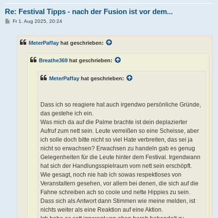
Re: Festival Tipps - nach der Fusion ist vor dem...
B
Fr 1. Aug 2025, 20:24
e
i
t
MeterPaffay
hat geschrieben:
r
a
g
Breathe369
hat geschrieben:
MeterPaffay
hat geschrieben:
Dass ich so reagiere hat auch irgendwo persönliche Gründe,
das gestehe ich ein.
Was mich da auf die Palme brachte ist dein deplazierter
Aufruf zum nett sein. Leute verreißen so eine Scheisse, aber
ich solle doch bitte nicht so viel Hate verbreiten, das sei ja
nicht so erwachsen? Erwachsen zu handeln gab es genug
Gelegenheiten für die Leute hinter dem Festival. Irgendwann
hat sich der Handlungsspielraum vom nett sein erschöpft.
Wie gesagt, noch nie hab ich sowas respektloses von
Veranstaltern gesehen, vor allem bei denen, die sich auf die
Fahne schreiben ach so coole und nette Hippies zu sein.
Dass sich als Antwort dann Stimmen wie meine melden, ist
nichts weiter als eine Reaktion auf eine Aktion.